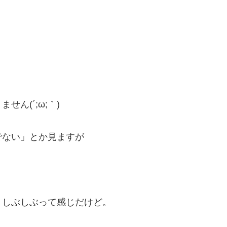
ん(´;ω;｀)
でない」とか見ますが
。しぶしぶって感じだけど。